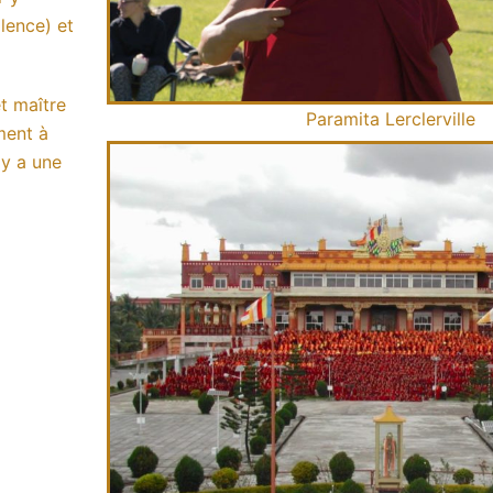
lence) et
t maître
Paramita Lerclerville
ment à
 y a une