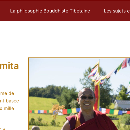
La philosophie Bouddhiste Tibétaine
Les sujets 
mita
isme de
ent basée
x mille
r y